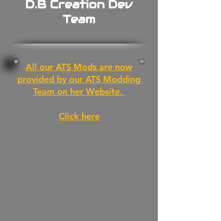
D.B Creation Dev
Team
All our ATS Mods are now
provided by our ATS Modding
Team on her Website.
Click here