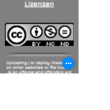
Lizenzen
Uploading / or deploy these files
on other websites or file hosters
is an offense and offenders will
be prosecuted by DMCA.com !!
Hochladen oder Bereitstellen
dieser Dateien auf anderen
Websites oder Datei-Hostern
Ist eine Straftat und Straftäter
werden von DMCA.com verfolgt!